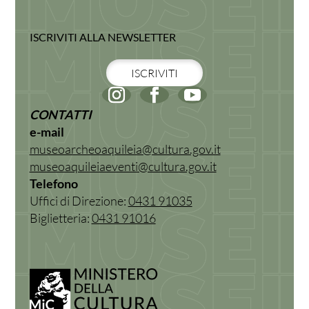
ISCRIVITI ALLA NEWSLETTER
ISCRIVITI
CONTATTI
e-mail
museoarcheoaquileia@cultura.gov.it
museoaquileiaeventi@cultura.gov.it
Telefono
Uffici di Direzione:
0431 91035
Biglietteria:
0431 91016