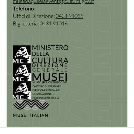
museoaquileiaeventi@cultura.gov.it
Telefono
Uffici di Direzione:
0431 91035
Biglietteria:
0431 91016