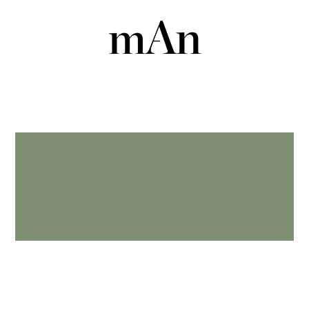
Capolavori
della
collezione